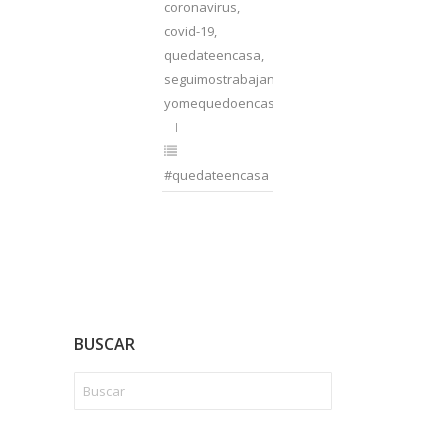
coronavirus
,
covid-19
,
quedateencasa
,
seguimostrabajando
,
yomequedoencasa
#quedateencasa
BUSCAR