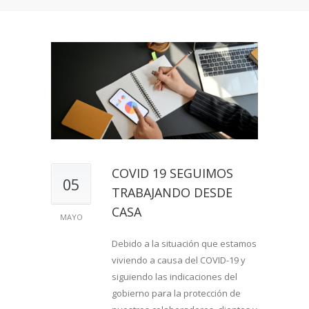
COVID 19 SEGUIMOS
05
TRABAJANDO DESDE
CASA
MAYO
Debido a la situación que estamos
viviendo a causa del COVID-19 y
siguiendo las indicaciones del
gobierno para la protección de